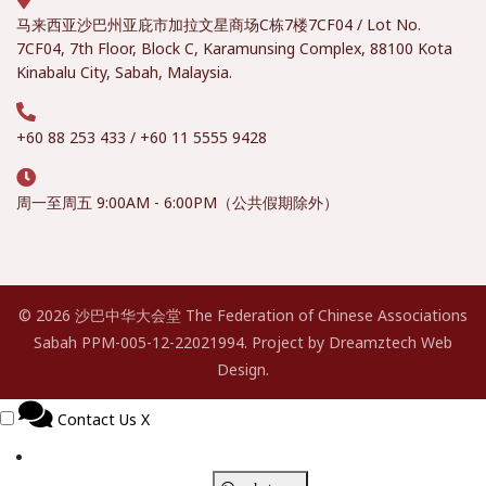
马来西亚沙巴州亚庇市加拉文星商场C栋7楼
7CF04 / Lot No.
7CF04, 7th Floor, Block C, Karamunsing Complex, 88100 Kota
Kinabalu City, Sabah, Malaysia.
+60 88 253 433 / +60 11 5555 9428
周一至周五 9:00AM - 6:00PM（公共假期除外）
©
2026 沙巴中华大会堂 The Federation of Chinese Associations
Sabah PPM-005-12-22021994. Project by
Dreamztech
Web
Design
.
Contact Us
X