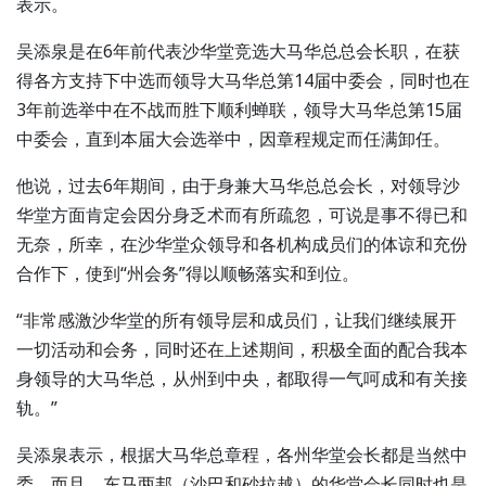
表示。
吴添泉是在6年前代表沙华堂竞选大马华总总会长职，在获
得各方支持下中选而领导大马华总第14届中委会，同时也在
3年前选举中在不战而胜下顺利蝉联，领导大马华总第15届
中委会，直到本届大会选举中，因章程规定而任满卸任。
他说，过去6年期间，由于身兼大马华总总会长，对领导沙
华堂方面肯定会因分身乏术而有所疏忽，可说是事不得已和
无奈，所幸，在沙华堂众领导和各机构成员们的体谅和充份
合作下，使到“州会务”得以顺畅落实和到位。
“非常感激沙华堂的所有领导层和成员们，让我们继续展开
一切活动和会务，同时还在上述期间，积极全面的配合我本
身领导的大马华总，从州到中央，都取得一气呵成和有关接
轨。”
吴添泉表示，根据大马华总章程，各州华堂会长都是当然中
委，而且，东马两邦（沙巴和砂拉越）的华堂会长同时也是